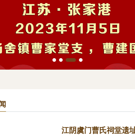
闻
江阴虞门曹氏祠堂遗