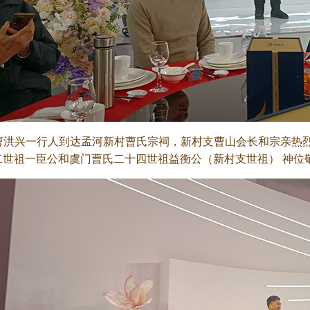
点曹洪兴一行人到达孟河新村曹氏宗祠，新村支曹山会长和宗亲热烈欢
二世祖一臣公和虞门曹氏二十四世祖益衡公（新村支世祖） 神位