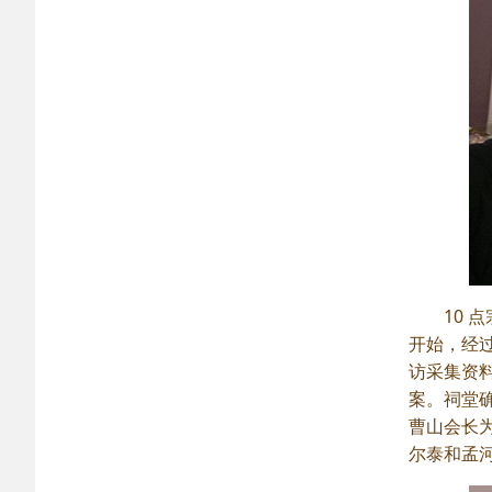
10
开始，经
访采集资
案。祠堂确
曹山会长
尔泰和孟