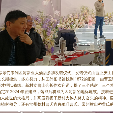
 点宗亲们来到孟河新亚大酒店参加发谱仪式。发谱仪式由曹亚庆主持
过长期搜集，多方努力，从国外图书馆找到 1872的旧谱，由曹
料才得以修缮。新村支曹山会长作欢迎词，提了三个感谢，三个
定在 2024 年底建成，落成后将成为孟河新的地标建筑。接
为人处世的大格局，并高度赞扬了新村支族人努力奋头的精神。
河镇村领导，还有常州魏村曹氏宜兴琅玕曹氏、常州横山桥曹氏