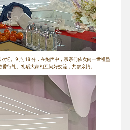
迎。9 点 18 分，在炮声中，宗亲们依次向一世祖塾
敬香行礼。礼后大家相互问好交流，共叙亲情。