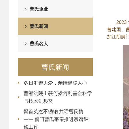
曹氏企业
202
曹氏新闻
曹建国、
加江阴虞
曹氏名人
曹氏新闻
冬日汇聚大爱，亲情温暖人心
曹湘洪院士获何梁何利基金科学
与技术进步奖
聚首英杰不锈钢 共话曹氏情
—— 虞门曹氏宗亲推进宗谱继
修工作