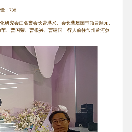
阅读量：
788
门曹氏文化研究会由名誉会长曹洪兴、会长曹建国带领曹顺元、
徐苇、曹国荣、曹根兴、曹建国一行人前往常州孟河参