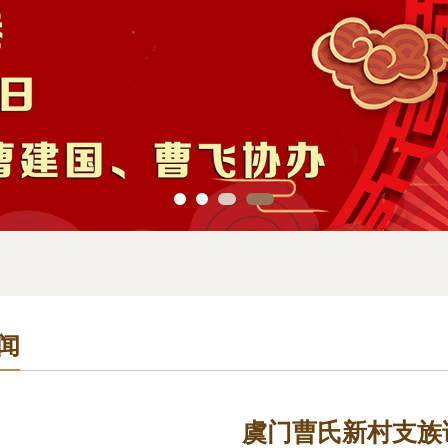
闻
虞门曹氏新村支族