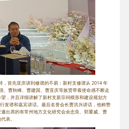
，首先亚庆讲到修谱的不易：新村支修谱从 2014 年
卫强、曹秋峰、曹建国、曹亚庆等族贤带着使命感不断走
希望，并且详细讲解了新村支新宗祠模形和建设规划方
着进行发谱和嘉宾讲话。最后名誉会长曹洪兴讲话，他称赞
应邀出席的有常州地方文化研究会余忠良、郭重威、曹
的代表。