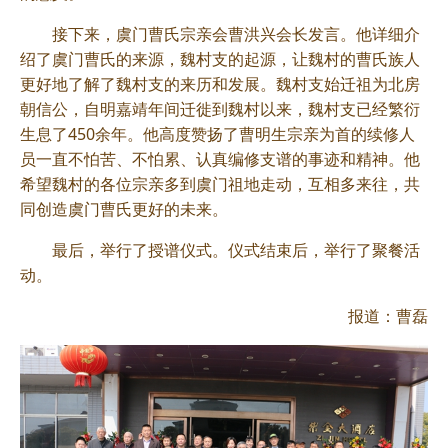
接下来，虞门曹氏宗亲会曹洪兴会长发言。他详细介
绍了虞门曹氏的来源，魏村支的起源，让魏村的曹氏族人
更好地了解了魏村支的来历和发展。魏村支始迁祖为北房
朝信公，自明嘉靖年间迁徙到魏村以来，魏村支已经繁衍
生息了450余年。他高度赞扬了曹明生宗亲为首的续修人
员一直不怕苦、不怕累、认真编修支谱的事迹和精神。他
希望魏村的各位宗亲多到虞门祖地走动，互相多来往，共
同创造虞门曹氏更好的未来。
最后，举行了授谱仪式。仪式结束后，举行了聚餐活
动。
报道：曹磊