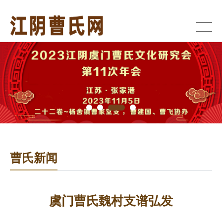
曹氏新闻
虞门曹氏魏村支谱弘发