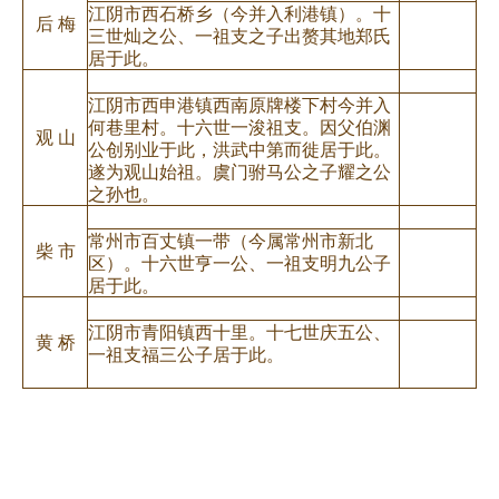
江阴市西石桥乡（今并入利港镇）。十
后 梅
三世灿之公、一祖支之子出赘其地郑氏
居于此。
江阴市西申港镇西南原牌楼下村今并入
何巷里村。十六世一浚祖支。因父伯渊
观 山
公创别业于此，洪武中第而徙居于此。
遂为观山始祖。虞门驸马公之子耀之公
之孙也。
常州市百丈镇一带（今属常州市新北
柴 市
区）。十六世亨一公、一祖支明九公子
居于此。
江阴市青阳镇西十里。十七世庆五公、
黄 桥
一祖支福三公子居于此。