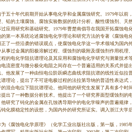
五十年代前期开始从事电化学和金属腐蚀研究。1979年以前
理、铅的土壤腐蚀、腐蚀实验数据的统计分析、酸性缓蚀剂、天
事过应用研究和基础研究。1979年曹楚南倡导在我国开拓腐蚀
年在他的第一本系统论述腐蚀电化学理论和研究方法的专著《腐蚀
纠正了一些沿袭的错误观点，使腐蚀电化学这一学术领域为国内外
中从事过金属的阳极溶解过程、缓蚀剂的吸附及缓蚀剂作用机理
过程的电化学阻抗谱理论及其应用和腐蚀电化学研究与测量技术
蚀电流密度与微分极化电阻之间存在一个普遍适用的关系式并提
。他发展了一种由恒电位阶跃瞬态曲线求阻抗谱的线性近似拉普拉斯
抗谱理论，提出了不可逆电极过程的法拉第导纳的普适性表达式
行的混合电位下阻抗谱理论。他同他的研究生发展了具有多个时
量提出了一种数据分析技术。他提出了一个研究界面型缓蚀剂的
。他研究了钝化的金属在孔蚀诱导期中的电化学噪声的普遍规律
高钝化膜稳定性的设想，为国内外的研究所证实。调入浙江大学
《腐蚀电化学原理》（化学工业出版社出版，第一版，1985年
作撰写，科学出版社出版，第一次印刷，2002年；第二次印刷，