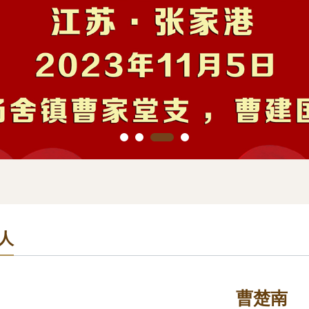
人
曹楚南