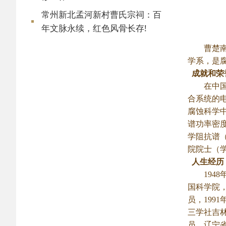
常州新北孟河新村曹氏宗祠：百
年文脉永续，红色风骨长存!
曹楚
学系，是腐
成就和荣
在中国领
合系统的
腐蚀科学
谱功率密
学阻抗谱（
院院士（
人生经历
1948年
国科学院
员，199
三学社吉
员，辽宁