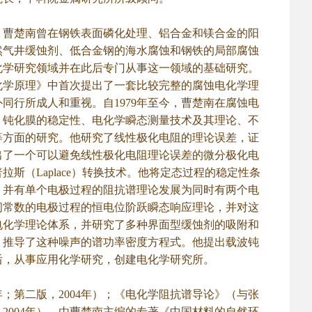
，曹楚南曾在钢铁表面磷化处理、铝合金和镁合金的阳
然气井缓蚀剂、低合金钢的海水腐蚀和钢铁的局部腐蚀
电化学研究领域并在此后专门从事这一领域的基础研究。
电化学原理》中首次提出了一套比较完整的腐蚀电化学理
同行所成人和重视。自1979年至今，曹楚南在腐蚀电
、钝化膜的稳定性、电化学瞬态测量技术及其理论、不
等方面的研究。他研究了线性极化电阻的理论误差，证
出了一个可以避免线性极化电阻理论误差的微分极化电
（Laplace）转换技术。他将定态过程的稳定性条
，并有单个电极过程的阻抗谱理论发展为同时有两个电
间常数的电极过程的恒电位阶跃瞬态响应理论，并对这
电化学理论体系，并研究了多种界面型缓蚀剂的吸附和
，推导了这种噪声的谱功率密度方程式。他提出载波钝
后，从事应用化学研究，创建电化学研究所。
；第二版，2004年）；《电化学阻抗谱导论》（与张
2004年）。由曹楚南主编的专著《中国材料的自然环