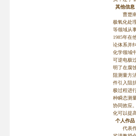
其他信息
曹楚南于
极氧化处
等领域从
1985
论体系并
化学领域
可逆电极
明了在腐
阻测量方法
件引入阻
极过程进
种瞬态测
协同效应
化可以提
个人作品
代表作为
鉴清教授合