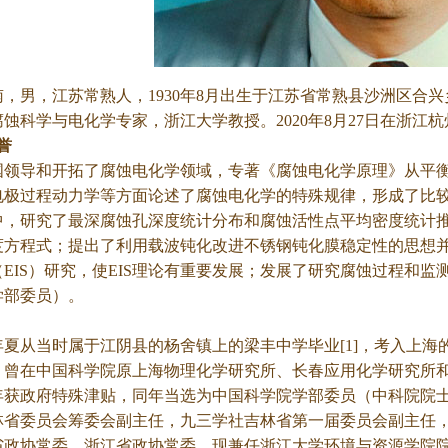
南，男，江苏常熟人，1930年8月出生于江苏省常熟县沙洲区合兴
蚀科学与电化学专家，浙江大学教授。2020年8月27日在浙江
誉
导和开拓了腐蚀电化学领域，专著《腐蚀电化学原理》从平衡
电极过程动力学等方面论述了腐蚀电化学的特殊规律，形成了比
中，研究了最深腐蚀孔深度统计分布和腐蚀活性点平均密度统计
度方程式；提出了利用载波钝化改进不锈钢钝化膜稳定性的思想
EIS）研究，使EIS理论有重要发展；发展了研究腐蚀过程和监
学部委员）。
夏从当时属于江阴县的杨舍镇上的梁丰中学毕业[1]，考入上海的
，曾在中国科学院原上海物理化学研究所、长春应用化学研究所和金
1年获政府特殊津贴，同年当选为中国科学院学部委员（中科院院士
林省委员会筹委会副主任，九三学社吉林省第一届委员会副主任
省政协常委，浙江省政协常委。现兼任浙江大学环境与资源学院