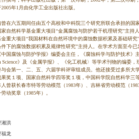
2005年1月由化学工业出版社出版。
在六五期间任由五个高校和中科院三个研究所联合承担的国家科
国家自然科学基金重大项目“金属腐蚀与防护若干机理研究”主持
基金重大项目“我国材料在自然环境中的腐蚀数据积累及基础研究
条件下的腐蚀数据积累及规律性研究”主持人。在学术方面至今已发
《中国腐蚀与防护学报》编委会主任，《腐蚀科学与防护技术》
osion Science》及《金属学报》、《化工机械〉等学术刊物
委与会第一、二、五、六届学科评审组成员。他还接受过多所大
成果奖１项、国家自然科学四等奖１项，中国科学院自然科学三
人曾获长春市特等劳动模范（1983年）、吉林省劳动模范（19
劳动奖章（1985年）。
曹湘洪
曹福龙