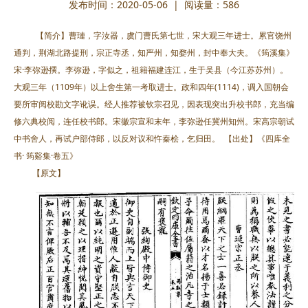
发布时间：2020-05-06 | 阅读量：
586
【简介】曹璉，字汝器，虞门曹氏第七世，宋大观三年进士。累官饶州
通判，荆湖北路提刑，宗正寺丞，知严州，知婺州，封中奉大夫。《筠溪集》
宋·李弥逊撰。李弥逊，字似之，祖籍福建连江，生于吴县（今江苏苏州）。
大观三年（1109年）以上舍生第一考取进士。政和四年(1114)，调入国朝会
要所审阅校勘文字讹误。经人推荐被钦宗召见，因表现突出升校书郎，充当编
修六典校阅，连任校书郎。宋徽宗宣和末年，李弥逊任冀州知州。宋高宗朝试
中书舍人，再试户部侍郎，以反对议和忤秦桧，乞归田。
【出处】《四库全
书· 筠谿集·卷五》
【原文】