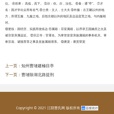
位。 ④崇庳： 高低，高下。 ⑤尔：你。尔，汝也。 ⑥蚤：通“早”。 ⑦才
名：因才学出众而有名气 ⑧士类：文人﹑士大夫 ⑨外服：古王畿以外的地
方，所谓五服﹑九服之地。后指京都以外的地区及边远蛮荒之地。与内服相
对。
⑩更练：因经历﹑实践而使练达 ⑪属籍：宗室属籍，以序录王国嫡庶之次及
诸宗室亲属远近。 ⑫宗正寺：官署名。为掌管皇室亲族属籍的事务机关。掌
奉宗庙、诸陵荐享之事及皇族属籍谱系。 ⑬褒宠：褒赏荣宠
上一页：
知州曹璉建極目亭
下一页：
曹璉除湖北路提刑
Copyright © 2021 江阴曹氏网 版权所有