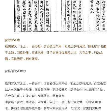
曹璉宗正丞
朕網羅天下之士，一善必録，計官資之崇庳，而處之以待用焉。爾蚤以才名揚
于士類，回旋外服，更練既多，肆予命爾往佐屬籍之治。凡寺之事，時汝之
職，克修厥官，嗣有褒寵。
曹琏①宗正丞②
朕网罗天下之士，一善必录，计官资③之崇庳④，而处之以待用焉。尔⑤蚤⑥
以才名⑦扬于士类⑧，回旋外服⑨，更练⑩既多，肆予命尔往佐属籍⑪之治，
凡寺⑫之事，时汝之职，克修厥官，嗣有褒宠。
①曹琏：曹璉，字汝器。宋大观三年进士，虞门曹氏第七世。 ②宗正丞:官
名。协助管理皇族外戚事务，参与审判宗室诏狱。 ③官资：官吏的资历职