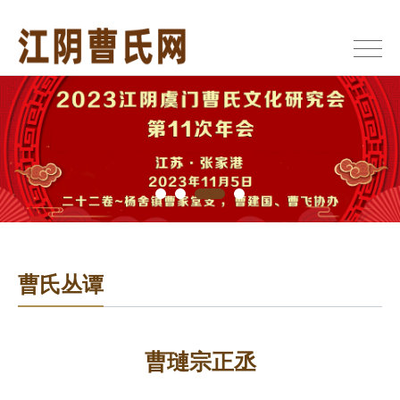
曹氏丛谭
曹璉宗正丞