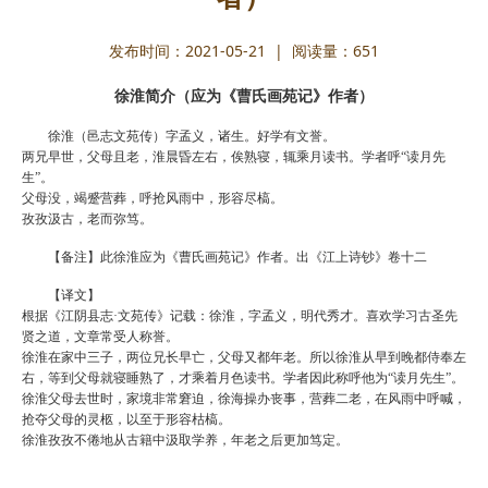
发布时间：2021-05-21 | 阅读量：
651
徐淮简介（应为《曹氏画苑记》作者）
徐淮（邑志文苑传）字孟义，诸生。好学有文誉。
两兄早世，父母且老，淮晨昏左右，俟熟寝，辄乘月读书。学者呼“读月先
生”。
父母没，竭蹙营葬，呼抢风雨中，形容尽槁。
孜孜汲古，老而弥笃。
【备注】此徐淮应为《曹氏画苑记》作者。出《江上诗钞》卷十二
【译文】
根据《江阴县志·文苑传》记载：徐淮，字孟义，明代秀才。喜欢学习古圣先
贤之道，文章常受人称誉。
徐淮在家中三子，两位兄长早亡，父母又都年老。所以徐淮从早到晚都侍奉左
右，等到父母就寝睡熟了，才乘着月色读书。学者因此称呼他为“读月先生”。
徐淮父母去世时，家境非常窘迫，徐海操办丧事，营葬二老，在风雨中呼喊，
抢夺父母的灵柩，以至于形容枯槁。
徐淮孜孜不倦地从古籍中汲取学养，年老之后更加笃定。