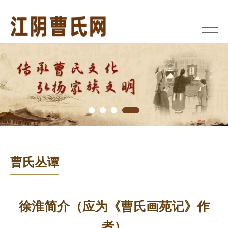
曹氏丛谭
徐淮简介（应为《曹氏画苑记》作
者）